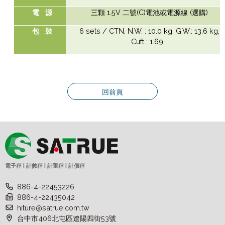
1.5V
(C)
(
)
電
源
三顆
二號
電池或電源線
選購
6 sets / CTN, N.W. : 10.0 kg, G.W.: 13.6 kg,
包
裝
Cuft : 1.69
回前頁
電子秤 | 計數秤 | 計重秤 | 計價秤
886-4-22453226
886-4-22435042
hiture@satrue.com.tw
台中市406北屯區遼陽四街53號