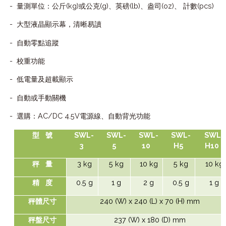
-
(kg)
(g)
(lb)
(oz)
(pcs)
量測單位：公斤
或公克
、英磅
、盎司
、
計數
-
大型液晶顯示幕，清晰易讀
-
自動零點追蹤
-
校重功能
-
低電量及超載顯示
-
自動或手動關機
-
AC/DC 4.5V
選購：
電源線、自動背光功能
SWL-
SWL-
SWL-
SWL-
SWL-
型
號
3
5
10
H5
H10
3 kg
5 kg
10 kg
5 kg
10 kg
秤
量
0.5 g
1 g
2 g
0.5 g
1 g
精
度
240 (W) x 240 (L) x 70 (H) mm
秤體尺寸
237 (W) x 180 (D) mm
秤盤尺寸