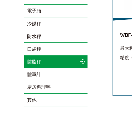
電子頭
冷媒秤
WBF
防水秤
最大秤
口袋秤
精度：
體脂秤
體重計
廚房料理秤
其他