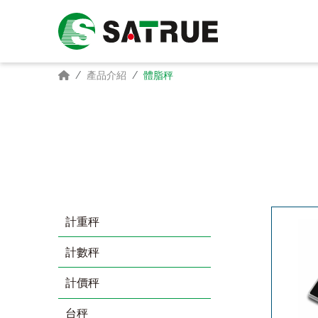
產品介紹
體脂秤
計重秤
計數秤
計價秤
台秤