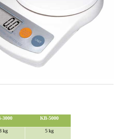
-3000
KB-5000
3 kg
5 kg