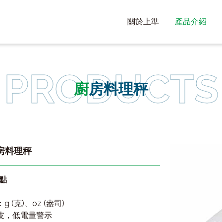
關於上準
產品介紹
廚房料理秤
房料理秤
點
g (克)、oz (盎司)
去皮，低電量警示