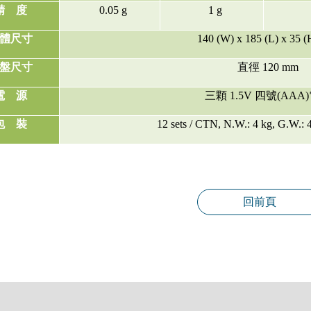
精
度
0.05 g
1 g
體尺寸
140 (W) x 185 (L) x 35 
盤尺寸
直徑
120 mm
電
源
三顆
1.5V
四號
(AAA)
包
裝
12 sets / CTN, N.W.: 4 kg, G.W.: 4
回前頁