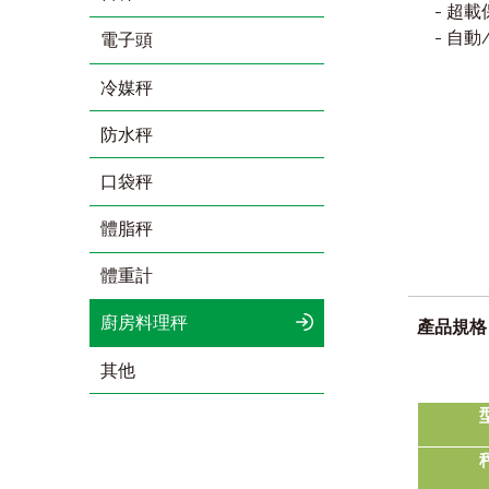
- 超
- 自
電子頭
冷媒秤
防水秤
口袋秤
體脂秤
體重計
廚房料理秤
產品規格
其他