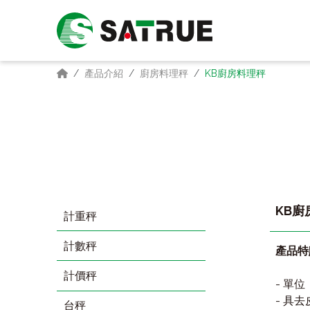
產品介紹
廚房料理秤
KB廚房料理秤
KB廚
計重秤
計數秤
產品特
計價秤
- 單位：
- 具
台秤