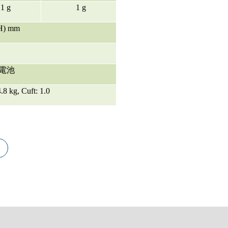
1 g
1 g
(H) mm
電池
.8 kg, Cuft: 1.0