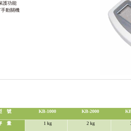
載保護功能
動/手動關機
型
號
KB-1000
KB-2000
KB
秤
量
1 kg
2 kg