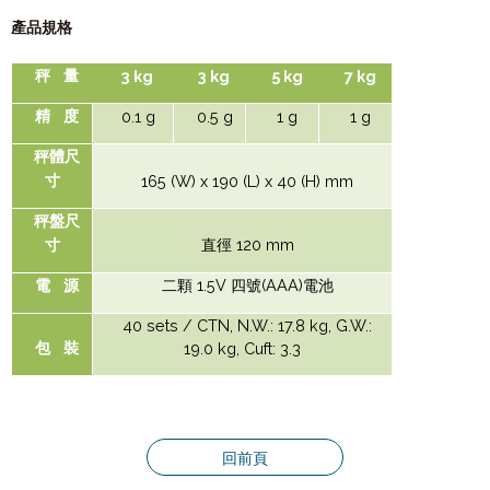
產品規格
秤
量
3 kg
3 kg
5 kg
7 kg
精
度
0.1 g
0.5 g
1 g
1 g
秤體尺
寸
165 (W) x 190 (L) x 40 (H) mm
秤盤尺
120 mm
寸
直徑
1.5V
(AAA)
電
源
二顆
四號
電池
40 sets / CTN, N.W.: 17.8 kg, G.W.:
包
裝
19.0 kg, Cuft: 3.3
回前頁