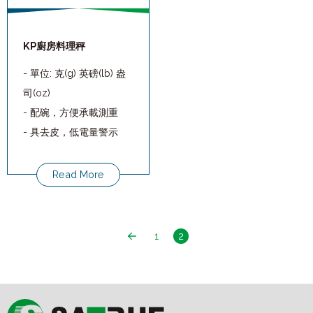
KP廚房料理秤
- 單位: 克(g) 英磅(lb) 盎
司(oz)
- 配碗，方便承載測重
- 具去皮，低電量警示
- 超載保護功能
- 自動/手動關機
Read More
1
2