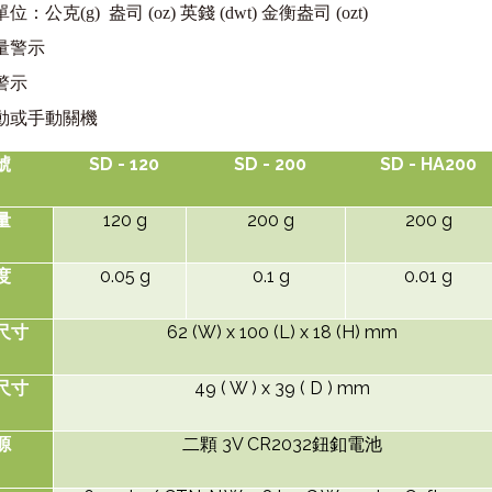
單位：公克
(g)
盎司
(oz)
英錢
(dwt)
金衡盎司
(ozt)
量警示
警示
動或手動關機
SD - 120
SD - 200
SD - HA200
號
120 g
200 g
200 g
量
0.05 g
0.1 g
0.01 g
度
62 (W) x 100 (L) x 18 (H) mm
尺寸
49 ( W ) x 39 ( D ) mm
尺寸
3V CR2032
源
二顆
鈕釦電池