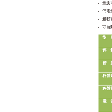
-
量測
-
低電
-
超載
-
可自
型
秤
精
秤體
秤盤
電