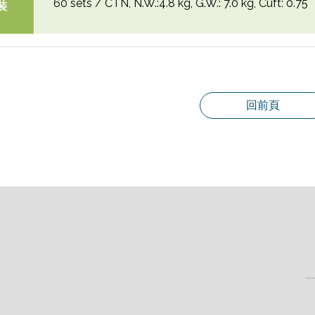
60 sets / CTN, N.W.:4.8 kg, G.W.: 7.0 kg, Cuft: 0.75
裝
回前頁